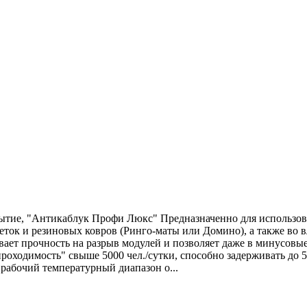
ытие, "Антикаблук Профи Люкс" Предназначенно для использова
ток и резиновых ковров (Ринго-маты или Домино), а также во
вает прочность на разрыв модулей и позволяет даже в минусовы
ходимость" свыше 5000 чел./сутки, способно задерживать до 5 к
рабочий температурный диапазон о...