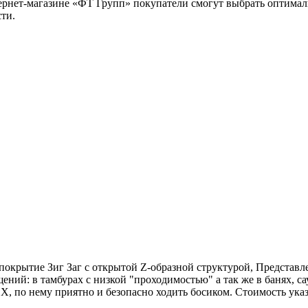
тернет-магазине «ФТ Групп» покупатели смогут выбрать оптимал
сти.
окрытие Зиг Заг с открытой Z-образной структурой, Представл
ний: в тамбурах с низкой "проходимостью" а так же в банях, с
ВХ, по нему приятно и безопасно ходить босиком. Стоимость ука