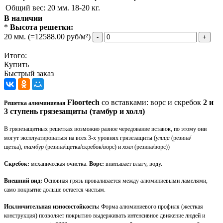
Общий вес:
20 мм. 18-20 кг.
В наличии
*
Высота решетки:
20 мм.
(=12588.00 руб/м²)
-
+
Итого:
Купить
Быстрый заказ
Floortech
со вставками: ворс и скребок
2 и
Решетка алюминиевая
3
ступень грязезащиты (тамбур и холл)
В грязезащитных решетках возможно разное чередование вставок, по этому они
могут эксплуатироваться на всех 3-х уровнях грязезащиты (
улица
(резина/
щетка),
тамбур
(резина/щетка/скребок/ворс) и
холл
(резина/ворс))
Скребок:
механическая очистка.
Ворс:
впитывает влагу, воду.
Внешний вид:
Основная грязь проваливается между алюминиевыми ламелями,
само покрытие дольше остается чистым.
Исключительная износостойкость:
Форма алюминиевого профиля (жесткая
конструкция) позволяет покрытию выдерживать интенсивное движение людей и