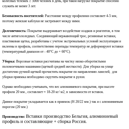
колесных тележек
≥
5000 человек в день, при такой нагрузке покрытие способно
служить не менее 3 лет.
Безопасность посетителей:
Расстояние между профилями составляет 4-5 мм,
поэтому женские каблуки не застревают между ними.
Долговечность:
Покрытие выдерживает воздействие осадков и реагентов, в том
числе антигололедных. Соединяющий нержавеющий трос, резиновые вставки,
пластиковая щетка, разработаны с учетом экстремальных условий эксплуатации и
вклеены в профиль, соответственно перепады температур не деформируют вставки
(температурный диапазон от - 40°С до + 60°С).
Уборка:
Ворсовые вставки рассчитаны на чистку низко-оборотистыми
поломоечными машинами (щеткой средней жесткости). Для уборки на улице
достаточно ручной щеткой прочистить покрытие по направлению ламелей, для
уборки приямка необходимо скрутить покрытие в рулон.
Однако необходимо учитывать, что вес алюминиевого покрытия, при высоте
профиля 20 мм., составляет ≈ 18-20 кг/ м2, в зависимости от вставок.
Данное покрытие укладывается как в приямок (H 20/22 мм.) так и с алюминиевым
порогом (20 мм.)
Вставки производство Бельгия, алюминиевый
Производство:
профиль и составляющие + сборка Россия.