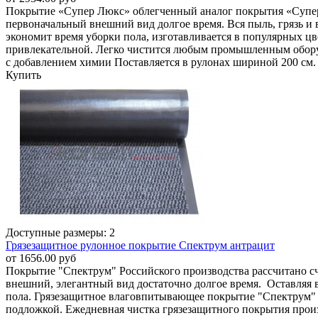
Покрытие «Супер Люкс» облегченный аналог покрытия «Супер Но
первоначальный внешний вид долгое время. Вся пыль, грязь и в
экономит время уборки пола, изготавливается в популярных цв
привлекательной. Легко чистится любым промышленным обору
с добавлением химии Поставляется в рулонах шириной 200 см. и
Купить
Доступные размеры: 2
Грязезащитное рулонное покрытие Спектрум антрацит
от 1656.00 руб
Покрытие "Спектрум" Российского производства рассчитано счи
внешний, элегантный вид достаточно долгое время. Оставляя в
пола. Грязезащитное влаговпитывающее покрытие "Спектрум" с
подложкой. Ежедневная чистка грязезащитного покрытия про