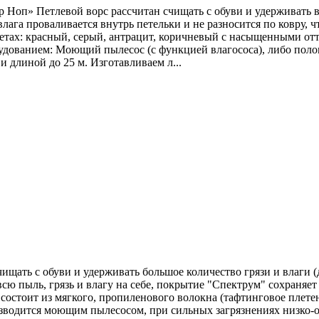
п» Петлевой ворс рассчитан счищать с обуви и удерживать в се
лага проваливается внутрь петельки и не разносится по ковру, 
етах: красный, серый, антрацит, коричневый с насыщенными отт
дованием: Моющий пылесос (с функцией влагососа), либо поло
 длиной до 25 м. Изготавливаем л...
щать с обуви и удерживать большое количество грязи и влаги (д
сю пыль, грязь и влагу на себе, покрытие "Спектрум" сохраняет
остоит из мягкого, пропиленового волокна (тафтинговое плетен
изводится моющим пылесосом, при сильных загрязнениях низко