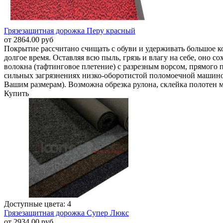
Грязезащитная дорожка Перу красный
от 2864.00 руб
Покрытие рассчитано счищать с обуви и удерживать большое ко
долгое время. Оставляя всю пыль, грязь и влагу на себе, оно 
волокна (тафтинговое плетение) с разрезным ворсом, прямог
сильных загрязнениях низко-оборотистой поломоечной машино
Вашим размерам). Возможна обрезка рулона, склейка полотен ме
Купить
Доступные цвета: 4
Грязезащитная дорожка Супер Люкс
от 2934.00 руб