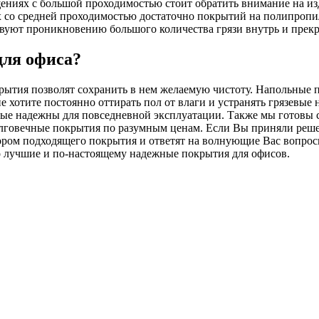
ениях с большой проходимостью стоит обратить внимание на из
х со средней проходимостью достаточно покрытий на полипропи
твуют проникновению большого количества грязи внутрь и пре
для офиса?
рытия позволят сохранить в нем желаемую чистоту. Напольные 
е хотите постоянно оттирать пол от влаги и устранять грязевые
ые надежны для повседневной эксплуатации. Также мы готовы сд
олговечные покрытия по разумным ценам. Если Вы приняли реше
ором подходящего покрытия и ответят на волнующие Вас вопрос
о лучшие и по-настоящему надежные покрытия для офисов.