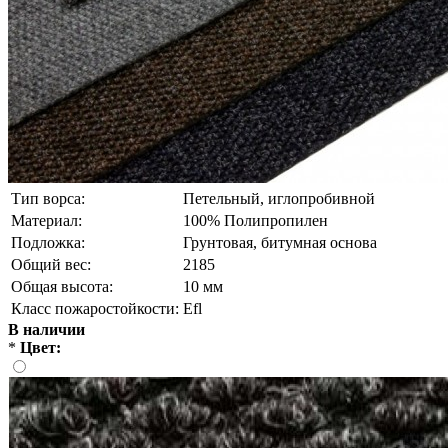
Тип ворса:
Петельный, иглопробивной
Материал:
100% Полипропилен
Подложка:
Грунтовая, битумная основа
Общий вес:
2185
Общая высота:
10 мм
Класс пожаростойкости:
Еfl
В наличии
*
Цвет: