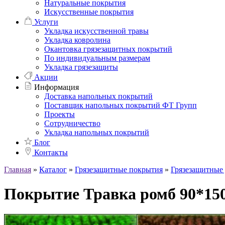
Натуральные покрытия
Искусственные покрытия
Услуги
Укладка искусственной травы
Укладка ковролина
Окантовка грязезащитных покрытий
По индивидуальным размерам
Укладка грязезащиты
Акции
Информация
Доставка напольных покрытий
Поставщик напольных покрытий ФТ Групп
Проекты
Сотрудничество
Укладка напольных покрытий
Блог
Контакты
Главная
»
Каталог
»
Грязезащитные покрытия
»
Грязезащитные
Покрытие Травка ромб 90*150