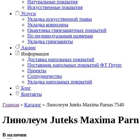
Натуральные покрытия
Искусственные покрытия
Услуги
Укладка искусственной травы
Укладка ковролина
Окантовка грязезащитных покрытий
По индивидуальным размерам
Укладка грязезащиты
Акции
Информация
Доставка напольных покрытий
Поставщик напольных покрытий ФТ Групп
Проекты
Сотрудничество
Укладка напольных покрытий
Блог
Контакты
Главная
»
Каталог
»
Линолеум Juteks Maxima Parnas 7540
Линолеум Juteks Maxima Parn
В наличии