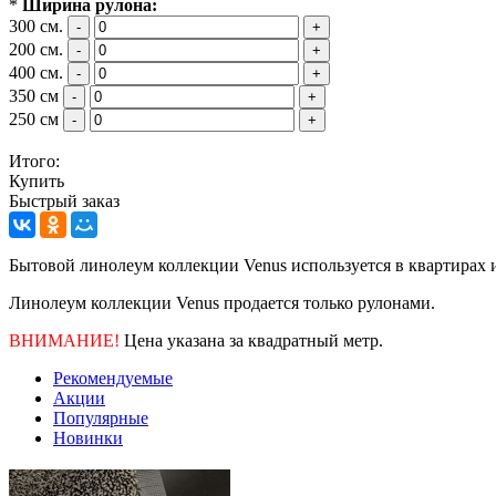
*
Ширина рулона:
300 см.
-
+
200 см.
-
+
400 см.
-
+
350 см
-
+
250 см
-
+
Итого:
Купить
Быстрый заказ
Бытовой линолеум коллекции Venus
используется в квартирах
Линолеум коллекции Venus продается только рулонами.
ВНИМАНИЕ!
Цена указана за квадратный метр.
Рекомендуемые
Акции
Популярные
Новинки