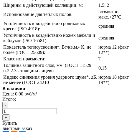
Ширины в действующей коллекции, м:
1.5; 2
возможно,
Использование для теплых полов:
макс.+27°С
Устойчивость к воздействию роликовых
средняя
кресел (ISO 4918):
Устойчивость к воздействию ножек мебели и
средняя
каблуков (ISO 16581):
Показатель теплоусвоения*, Вт/кв.м.• К, не
норма 12 (факт
более (ГОСТ 25609):
12**)
Класс истираемости:
Т
Толщина защитного слоя, мм. (ГОСТ 11529
0,15
п.2.2.3 - толщина лицево
Индекс снижения уровня ударного шума*, дБ,
норма 18 (факт
не менее (ГОСТ 24210
19**)
В наличии
Цена:
0.00 руб/м²
Итого:
Купить
Быстрый заказ