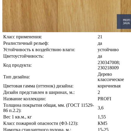
Класс применения:
21
Реалистичный рельеф:
да
Устойчивость к воздействию влаги:
устойчиво
Цветоустойчивость:
да
230347008;
Код продукта:
230218009
Дерево
Тип дизайна:
классическое
Цветовая гамма (оттенок) дизайна:
коричневая
Дизайн представлен в ширинах, м.:
2
Название коллекции:
PROFI
Толщина покрытия общая, мм. (ГОСТ 11529-
3,6
86 п.2.2):
Вес 1 кв.м., кг
1,55
Класс пожарной опасности (ФЗ-123):
КМ5
Намотка стандартного рулона, м.:
15-25