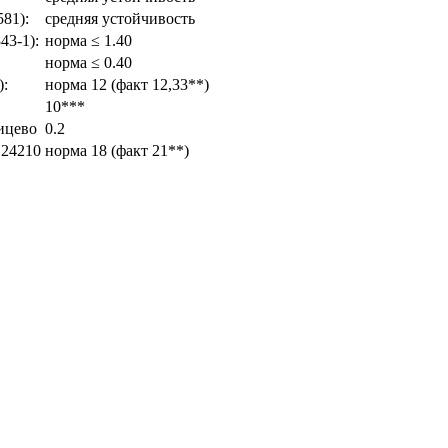
81):
средняя устойчивость
43-1):
норма ≤ 1.40
норма ≤ 0.40
):
норма 12 (факт 12,33**)
10***
ицево
0.2
 24210
норма 18 (факт 21**)