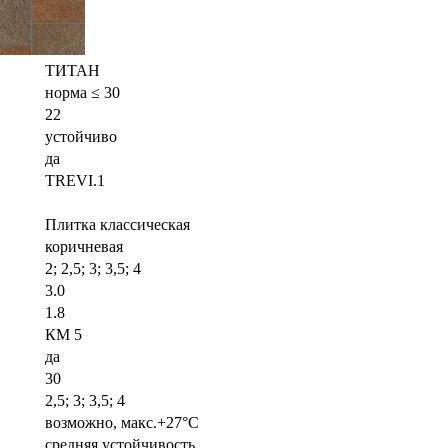
ТИТАН
норма ≤ 30
22
устойчиво
да
TREVI.1
Плитка классическая
коричневая
2; 2,5; 3; 3,5; 4
3.0
1.8
КМ 5
да
30
2,5; 3; 3,5; 4
возможно, макс.+27°С
средняя устойчивость