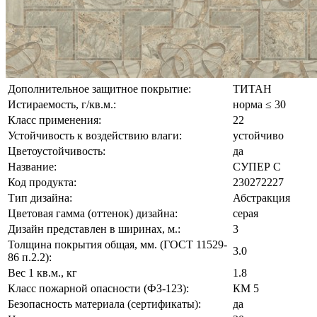
Дополнительное защитное покрытие:
ТИТАН
Истираемость, г/кв.м.:
норма ≤ 30
Класс применения:
22
Устойчивость к воздействию влаги:
устойчиво
Цветоустойчивость:
да
Название:
СУПЕР С
Код продукта:
230272227
Тип дизайна:
Абстракция
Цветовая гамма (оттенок) дизайна:
серая
Дизайн представлен в ширинах, м.:
3
Толщина покрытия общая, мм. (ГОСТ 11529-
3.0
86 п.2.2):
Вес 1 кв.м., кг
1.8
Класс пожарной опасности (ФЗ-123):
КМ 5
Безопасность материала (сертификаты):
да