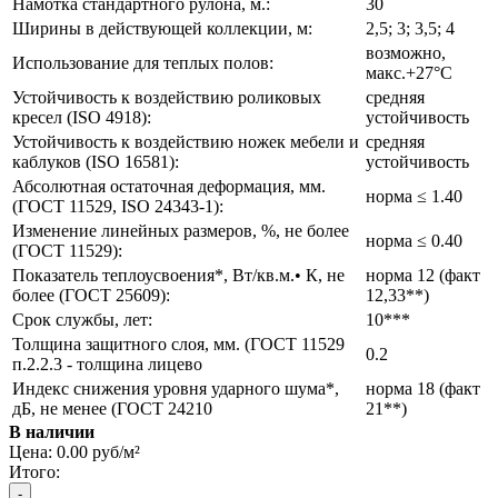
Намотка стандартного рулона, м.:
30
Ширины в действующей коллекции, м:
2,5; 3; 3,5; 4
возможно,
Использование для теплых полов:
макс.+27°С
Устойчивость к воздействию роликовых
средняя
кресел (ISO 4918):
устойчивость
Устойчивость к воздействию ножек мебели и
средняя
каблуков (ISO 16581):
устойчивость
Абсолютная остаточная деформация, мм.
норма ≤ 1.40
(ГОСТ 11529, ISO 24343-1):
Изменение линейных размеров, %, не более
норма ≤ 0.40
(ГОСТ 11529):
Показатель теплоусвоения*, Вт/кв.м.• К, не
норма 12 (факт
более (ГОСТ 25609):
12,33**)
Срок службы, лет:
10***
Толщина защитного слоя, мм. (ГОСТ 11529
0.2
п.2.2.3 - толщина лицево
Индекс снижения уровня ударного шума*,
норма 18 (факт
дБ, не менее (ГОСТ 24210
21**)
В наличии
Цена:
0.00 руб/м²
Итого: