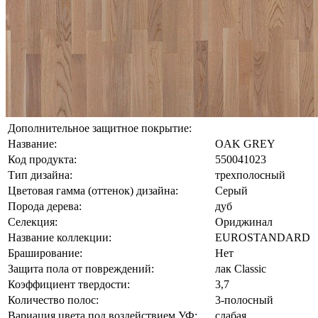
Дополнительное защитное покрытие:
Название:
OAK GREY
Код продукта:
550041023
Тип дизайна:
трехполосный
Цветовая гамма (оттенок) дизайна:
Серый
Порода дерева:
дуб
Селекция:
Ориджинал
Название коллекции:
EUROSTANDARD
Браширование:
Нет
Защита пола от повреждений:
лак Classic
Коэффициент твердости:
3,7
Количество полос:
3-полосный
Вариация цвета под воздействием УФ:
слабая