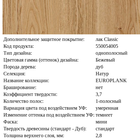
Дополнительное защитное покрытие:
лак Classic
Код продукта:
550054005
Тип дизайна:
однополосный
Цветовая гамма (оттенок) дизайна:
Бежевый
Порода дерева:
дуб
Селекция:
Натур
Название коллекции:
EUROPLANK
Браширование:
нет
Коэффициент твердости:
3,7
Количество полос:
1-полосный
Вариация цвета под воздействием УФ:
умеренная
Изменение оттенка под воздействием УФ:
темнеет
Фаска:
мини
Твердость древесины (стандарт - Дуб):
стандарт
Толщина верхнего слоя, мм:
2,8