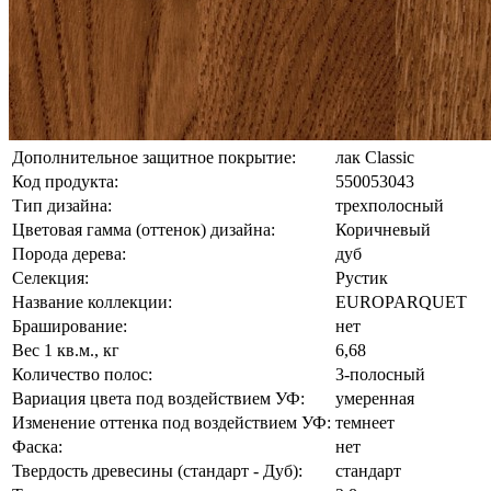
Дополнительное защитное покрытие:
лак Classic
Код продукта:
550053043
Тип дизайна:
трехполосный
Цветовая гамма (оттенок) дизайна:
Коричневый
Порода дерева:
дуб
Селекция:
Рустик
Название коллекции:
EUROPARQUET
Браширование:
нет
Вес 1 кв.м., кг
6,68
Количество полос:
3-полосный
Вариация цвета под воздействием УФ:
умеренная
Изменение оттенка под воздействием УФ:
темнеет
Фаска:
нет
Твердость древесины (стандарт - Дуб):
стандарт