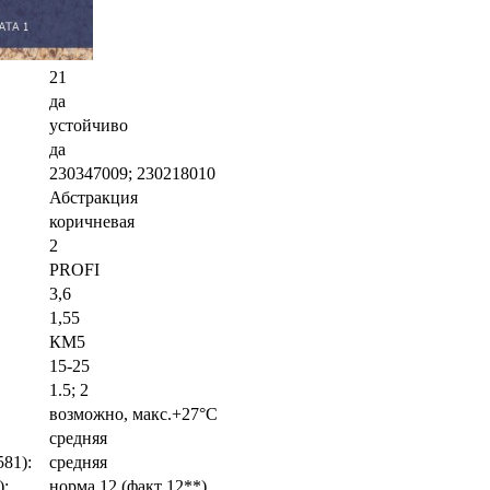
21
да
устойчиво
да
230347009; 230218010
Абстракция
коричневая
2
PROFI
3,6
1,55
КМ5
15-25
1.5; 2
возможно, макс.+27°С
средняя
81):
средняя
):
норма 12 (факт 12**)