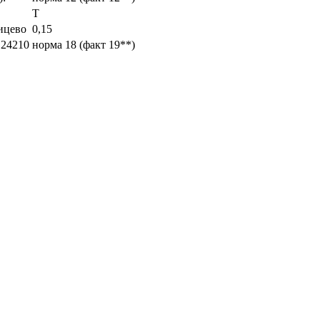
Т
ицево
0,15
 24210
норма 18 (факт 19**)