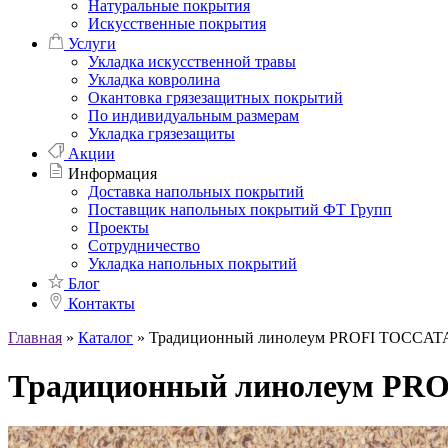
Натуральные покрытия
Искусственные покрытия
Услуги
Укладка искусственной травы
Укладка ковролина
Окантовка грязезащитных покрытий
По индивидуальным размерам
Укладка грязезащиты
Акции
Информация
Доставка напольных покрытий
Поставщик напольных покрытий ФТ Групп
Проекты
Сотрудничество
Укладка напольных покрытий
Блог
Контакты
Главная
»
Каталог
»
Традиционный линолеум PROFI TOCCATA
Традиционный линолеум PR