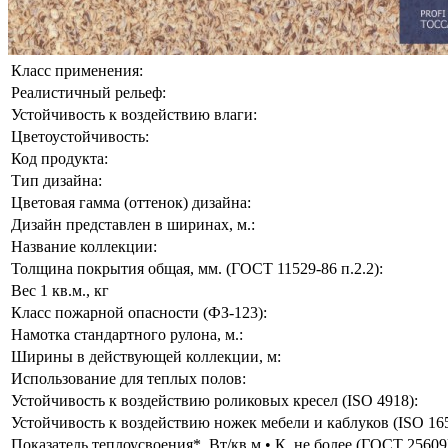
Класс применения:
Реалистичный рельеф:
Устойчивость к воздействию влаги:
Цветоустойчивость:
Код продукта:
Тип дизайна:
Цветовая гамма (оттенок) дизайна:
Дизайн представлен в ширинах, м.:
Название коллекции:
Толщина покрытия общая, мм. (ГОСТ 11529-86 п.2.2):
Вес 1 кв.м., кг
Класс пожарной опасности (ФЗ-123):
Намотка стандартного рулона, м.:
Ширины в действующей коллекции, м:
Использование для теплых полов:
Устойчивость к воздействию роликовых кресел (ISO 4918):
Устойчивость к воздействию ножек мебели и каблуков (ISO 165
Показатель теплоусвоения*, Вт/кв.м.• К, не более (ГОСТ 25609