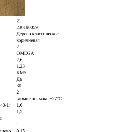
21
230190059
Дерево классическое
коричневая
2
OMEGA
2,6
1,23
КМ5
Да
30
2
возможно, макс.+27°С
43-1):
1,6
1,5
):
Т
ицево
0,15