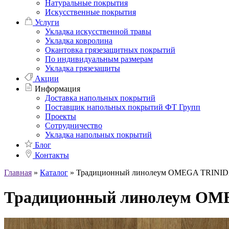
Натуральные покрытия
Искусственные покрытия
Услуги
Укладка искусственной травы
Укладка ковролина
Окантовка грязезащитных покрытий
По индивидуальным размерам
Укладка грязезащиты
Акции
Информация
Доставка напольных покрытий
Поставщик напольных покрытий ФТ Групп
Проекты
Сотрудничество
Укладка напольных покрытий
Блог
Контакты
Главная
»
Каталог
»
Традиционный линолеум OMEGA TRINID
Традиционный линолеум OM