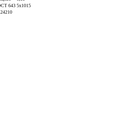
ОСТ 643
5x1015
 24210