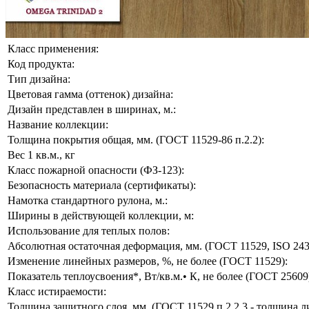
Класс применения:
Код продукта:
Тип дизайна:
Цветовая гамма (оттенок) дизайна:
Дизайн представлен в ширинах, м.:
Название коллекции:
Толщина покрытия общая, мм. (ГОСТ 11529-86 п.2.2):
Вес 1 кв.м., кг
Класс пожарной опасности (ФЗ-123):
Безопасность материала (сертификаты):
Намотка стандартного рулона, м.:
Ширины в действующей коллекции, м:
Использование для теплых полов:
Абсолютная остаточная деформация, мм. (ГОСТ 11529, ISO 243
Изменение линейных размеров, %, не более (ГОСТ 11529):
Показатель теплоусвоения*, Вт/кв.м.• К, не более (ГОСТ 25609
Класс истираемости:
Толщина защитного слоя, мм. (ГОСТ 11529 п.2.2.3 - толщина л