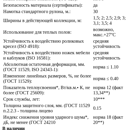
Безопасность материала (сертификаты):
да
Намотка стандартного рулона, м.:
30
1,5; 2; 2,5; 2,9; 3;
Ширины в действующей коллекции, м:
3,1; 3,5; 4
возможно,
Использование для теплых полов:
макс.+27°С
Устойчивость к воздействию роликовых
средняя
кресел (ISO 4918):
устойчивость
Устойчивость к воздействию ножек мебели
средняя
и каблуков (ISO 16581):
устойчивость
Абсолютная остаточная деформация, мм.
норма ≤ 1.10
(ГОСТ 11529, ISO 24343-1):
Изменение линейных размеров, %, не более
норма ≤ 0.40
(ГОСТ 11529):
Показатель теплоусвоения*, Вт/кв.м.• К, не
норма 12 (факт
более (ГОСТ 25609):
13,34**)
Срок службы, лет:
10***
Толщина защитного слоя, мм. (ГОСТ 11529
0.15
п.2.2.3 - толщина лицево
Индекс снижения уровня ударного шума*,
норма 18 (факт
дБ, не менее (ГОСТ 24210
20**)
В наличии