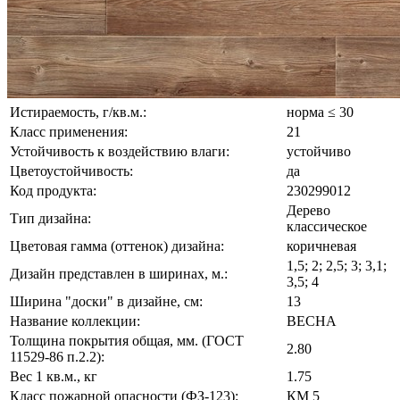
Истираемость, г/кв.м.:
норма ≤ 30
Класс применения:
21
Устойчивость к воздействию влаги:
устойчиво
Цветоустойчивость:
да
Код продукта:
230299012
Дерево
Тип дизайна:
классическое
Цветовая гамма (оттенок) дизайна:
коричневая
1,5; 2; 2,5; 3; 3,1;
Дизайн представлен в ширинах, м.:
3,5; 4
Ширина "доски" в дизайне, см:
13
Название коллекции:
ВЕСНА
Толщина покрытия общая, мм. (ГОСТ
2.80
11529-86 п.2.2):
Вес 1 кв.м., кг
1.75
Класс пожарной опасности (ФЗ-123):
КМ 5