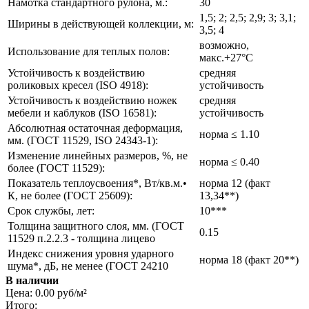
Намотка стандартного рулона, м.:
30
1,5; 2; 2,5; 2,9; 3; 3,1;
Ширины в действующей коллекции, м:
3,5; 4
возможно,
Использование для теплых полов:
макс.+27°С
Устойчивость к воздействию
средняя
роликовых кресел (ISO 4918):
устойчивость
Устойчивость к воздействию ножек
средняя
мебели и каблуков (ISO 16581):
устойчивость
Абсолютная остаточная деформация,
норма ≤ 1.10
мм. (ГОСТ 11529, ISO 24343-1):
Изменение линейных размеров, %, не
норма ≤ 0.40
более (ГОСТ 11529):
Показатель теплоусвоения*, Вт/кв.м.•
норма 12 (факт
К, не более (ГОСТ 25609):
13,34**)
Срок службы, лет:
10***
Толщина защитного слоя, мм. (ГОСТ
0.15
11529 п.2.2.3 - толщина лицево
Индекс снижения уровня ударного
норма 18 (факт 20**)
шума*, дБ, не менее (ГОСТ 24210
В наличии
Цена:
0.00 руб/м²
Итого: