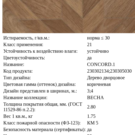
Истираемость, г/кв.м.:
норма ≤ 30
Класс применения:
21
Устойчивость к воздействию влаги:
устойчиво
Цветоустойчивость:
да
Название:
CONCORD.1
Код продукта:
230302134;230305030
Тип дизайна:
Дерево дворцовое
Цветовая гамма (оттенок) дизайна:
коричневая
Дизайн представлен в ширинах, м.:
3;4
Название коллекции:
ВЕСНА
Толщина покрытия общая, мм. (ГОСТ
2.80
11529-86 п.2.2):
Вес 1 кв.м., кг
1.75
Класс пожарной опасности (ФЗ-123):
КМ 5
Безопасность материала (сертификаты):
да