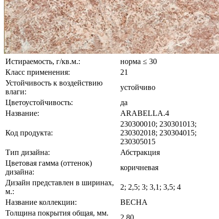
Истираемость, г/кв.м.:
норма ≤ 30
Класс применения:
21
Устойчивость к воздействию
устойчиво
влаги:
Цветоустойчивость:
да
Название:
ARABELLA.4
230300010; 230301013;
Код продукта:
230302018; 230304015;
230305015
Тип дизайна:
Абстракция
Цветовая гамма (оттенок)
коричневая
дизайна:
Дизайн представлен в ширинах,
2; 2,5; 3; 3,1; 3,5; 4
м.:
Название коллекции:
ВЕСНА
Толщина покрытия общая, мм.
2.80