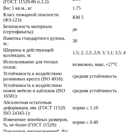
(ГОСТ 11529-86 п.2.2):
Вес 1 кв.м., кг
1.75
Класс пожарной опасности
КМ 5
(ФЗ-123):
Безопасность материала
да
(сертификаты):
Намотка стандартного рулона,
30
м.:
Ширины в действующей
1,5; 2; 2,5; 2,9; 3; 3,1; 3,5; 4
коллекции, м:
Использование для теплых
возможно, макс.+27°С
полов:
Устойчивость к воздействию
средняя устойчивость
роликовых кресел (ISO 4918):
Устойчивость к воздействию
ножек мебели и каблуков (ISO
средняя устойчивость
16581):
Абсолютная остаточная
деформация, мм. (ГОСТ 11529,
норма ≤ 1.10
ISO 24343-1):
Изменение линейных размеров,
норма ≤ 0.40
%, не более (ГОСТ 11529):
Показатель теплоусвоения*, Вт/