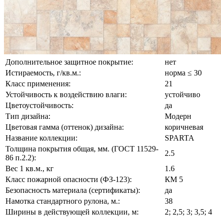
Дополнительное защитное покрытие:
нет
Истираемость, г/кв.м.:
норма ≤ 30
Класс применения:
21
Устойчивость к воздействию влаги:
устойчиво
Цветоустойчивость:
да
Тип дизайна:
Модерн
Цветовая гамма (оттенок) дизайна:
коричневая
Название коллекции:
SPARTA
Толщина покрытия общая, мм. (ГОСТ 11529-
2.5
86 п.2.2):
Вес 1 кв.м., кг
1.6
Класс пожарной опасности (ФЗ-123):
КМ 5
Безопасность материала (сертификаты):
да
Намотка стандартного рулона, м.:
38
Ширины в действующей коллекции, м:
2; 2,5; 3; 3,5; 4