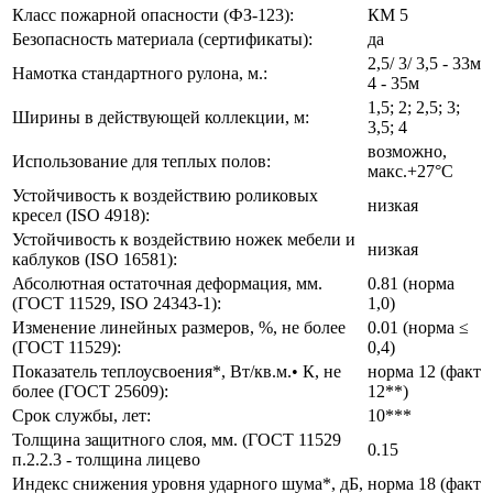
Класс пожарной опасности (ФЗ-123):
КМ 5
Безопасность материала (сертификаты):
да
2,5/ 3/ 3,5 - 33м
Намотка стандартного рулона, м.:
4 - 35м
1,5; 2; 2,5; 3;
Ширины в действующей коллекции, м:
3,5; 4
возможно,
Использование для теплых полов:
макс.+27°С
Устойчивость к воздействию роликовых
низкая
кресел (ISO 4918):
Устойчивость к воздействию ножек мебели и
низкая
каблуков (ISO 16581):
Абсолютная остаточная деформация, мм.
0.81 (норма
(ГОСТ 11529, ISO 24343-1):
1,0)
Изменение линейных размеров, %, не более
0.01 (норма ≤
(ГОСТ 11529):
0,4)
Показатель теплоусвоения*, Вт/кв.м.• К, не
норма 12 (факт
более (ГОСТ 25609):
12**)
Срок службы, лет:
10***
Толщина защитного слоя, мм. (ГОСТ 11529
0.15
п.2.2.3 - толщина лицево
Индекс снижения уровня ударного шума*, дБ,
норма 18 (факт