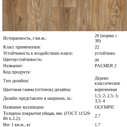
20 (норма ≤
Истираемость, г/кв.м.:
30)
Класс применения:
22
Устойчивость к воздействию влаги:
устойчиво
Цветоустойчивость:
да
Название:
PALMER 2
Код продукта:
Дерево
Тип дизайна:
классическое
Цветовая гамма (оттенок) дизайна:
коричневая
1,5; 2; 2,5; 3;
Дизайн представлен в ширинах, м.:
3,5; 4
Название коллекции:
OLYMPIC
Толщина покрытия общая, мм. (ГОСТ 11529-
2.7
86 п.2.2):
Вес 1 кв.м., кг
1.7