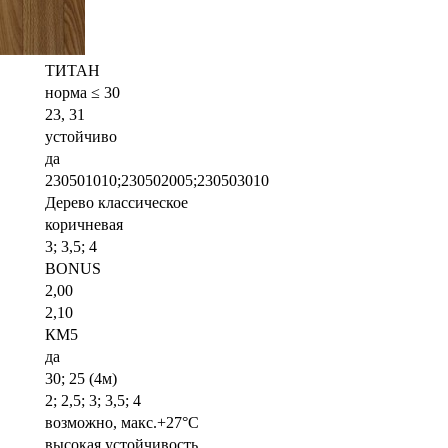
ТИТАН
норма ≤ 30
23, 31
устойчиво
да
230501010;230502005;230503010
Дерево классическое
коричневая
3; 3,5; 4
BONUS
2,00
2,10
КМ5
да
30; 25 (4м)
2; 2,5; 3; 3,5; 4
возможно, макс.+27°С
высокая устойчивость