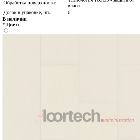
Обработка поверхности:
влаги
Досок в упаковке, шт.:
6
В наличии
*
Цвет: