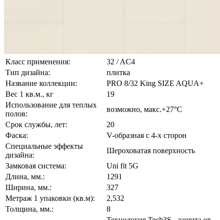
Класс применения:
32 / AC4
Тип дизайна:
плитка
Название коллекции:
PRO 8/32 King SIZE AQUA+
Вес 1 кв.м., кг
19
Использование для теплых
возможно, макс.+27°С
полов:
Срок службы, лет:
20
Фаска:
V-образная с 4-х сторон
Специальные эффекты
Шероховатая поверхность
дизайна:
Замковая система:
Uni fit 5G
Длина, мм.:
1291
Ширина, мм.:
327
Метраж 1 упаковки (кв.м):
2,532
Толщина, мм.:
8
Технология Tech3S - защита от