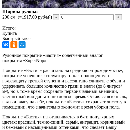
Ширина рулона:
200 см.
(=1917.00 руб/м²)
-
+
Итого:
Купить
Быстрый заказ
Рулонное покрытие «Бастия» облегченный аналог
покрытия «SuperNop»
Покрытие «Бастия» расчитано на среднюю «проходимость»,
покрытие успешно эксплуатируют как полноценную
грязезащиту третьей ступени и рассчитано счищать с обуви и
удерживать большое количество грязи и влаги (до 8 литров/
м²), но в тоже время сохранять первоначальный внешний,
элегантный вид достаточно долгое время. Оставляя всю пыль,
грязь и влагу на себе, покрытие «Бастия» сохраняет чистоту в
помещении, что значительно экономит время уборки пола.
Покрытие «Бастия» изготавливается в 6-ти популярных
цветах: красный, темно-синий, серый, антрацит, коричневый
и бежевый с насыщенными оттенками, что сделает Вашу