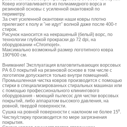
Ковер изготавливается из полиамидного ворса и
резиновой основы с усиленной окантовкой по
периметру.
За счет усиленной окантовки наши ковры плотно
прилегают к полу и "не идут" волной даже после 400-т
стирок.
Рисунок наносится на некрашеный (белый) ворс, по
технологии глубокой прокраски до 72 dpi, на
оборудовании «Chromojet».
Максимально возможный размер логотипного ковра
190*600 см.
Внимание! Эксплуатация влаговпитывающих ворсовых
РА 6.0 покрытий на резиновой основе в том числе с
логотипом допускается только внутри помещений.
Промышленная чистка ковров производится с помощью
стирки в специализированных стиральных машинах или
с помощью профессионального клинингового
оборудования - моющий пылесос для чистки ворсовых
покрытий, либо аппаратом высокого давления, на
ровной, твердой поверхности.
Сушка на ровной поверхности с наклоном не более 15⁰.
Чистку/стирку производится по мере загрязнения
покрытия.